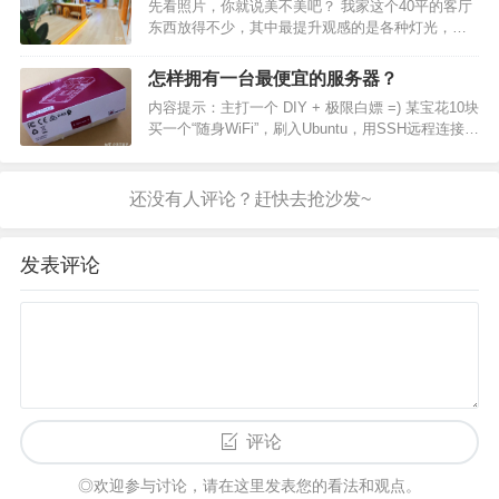
电视机，使其既具备出色的音画质又能与
先看照片，你就说美不美吧？ 我家这个40平的客厅
家居装饰相得益彰？
东西放得不少，其中最提升观感的是各种灯光，在
这么多灯光中，是不是第一眼视觉中心就落在了电
视上？没错，因为这电视是非常特别的环景光电
怎样拥有一台最便宜的服务器？
视，与显示器的神光同步一样，会随着画面的变化
内容提示：主打一个 DIY + 极限白嫖 =) 某宝花10块
而变化不同的光…
买一个“随身WiFi”，刷入Ubuntu，用SSH远程连接，
但是记得一定要把外壳撬掉然后粘个散热器（哪怕
是白萝卜也彳亍），否则会过热 详细去酷安社区搜
“随身WiFi” ======…
发表评论
评论
◎欢迎参与讨论，请在这里发表您的看法和观点。