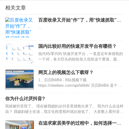
相关文章
百度收录又开始“作”了，用“快速抓取”替
代“快速收录”
…
国内比较好用的快速开发平台有哪些？
低代码/零代码 快速开发平台，一直是近年来很热的
一个词，各大巨头的纷纷加入也给这个赛道。题主
需要一个能二次开发的低代码快速开发平台，可以
试试JVS低代码（私有化）。 JVS低代码前端采用
网页上的视频怎么下载呀？
Vuex框架和Element-ui组件库，后端则基于S…
1、贝贝BiliBili - B站视频下载
https://xbeibeix.com/api/bilibili/ 贝贝BiliBili 是个 免
费、免登录的bilibili视频下载工具，没有任何套路。
把视频链接粘贴进去 → 输入验证码 →…
你为什么讨厌抖音?
我就被抖音毁了。 现在被我媳妇从抖音里拯救出来了。 我为什么会这样
说？ 我媳妇硕士在读，我文化程度相对就比较低了。 大多数人看抖音其
实就是为了一图一乐呵 刚开始我也是这样的，我是2017年在朋友的推荐
下注册了抖音，刚开始那时候对抖音不太上瘾…
在追求家居美学的过程中，如何选择一款