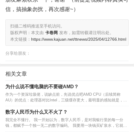
信，搞抽象勿扰，再次感谢~）
扫描二维码推送至手机访问。
版权声明：本文由
卡卷网
发布，如需转载请注明出处。
本文链接：
https://www.kajuan.net/ttnews/2025/04/12766.html
分享给朋友：
相关文章
为什么说不懂电脑的不要碰AMD？
作为一个资深垃圾佬，说缺点前，先说优点吧AMD CPU（后续简称
AU）的优点：处理器对比Intel，三级缓存更大，最明显的感知就是，网
游帧数更高（5900X,7900X之类高端型号都是双CCX共享大缓存，反而
不如次一点的CPU帧数更高）；相…
数字人民币为什么又不火了？
我完全不懂行。 我一开始以为，数字人民币，是对我银行里的每一分
钱，都赋予一个独一无二的数字编码。 我要用一块钱买矿泉水，它就从
我的存款中随机选取一百个一分钱，组合成一块钱，支付给商家。 我花