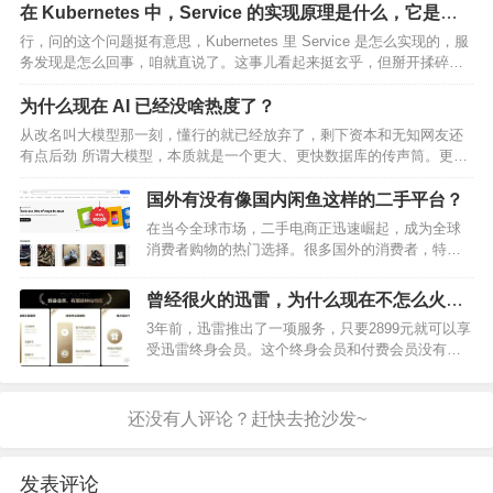
一百块钱吃饭，它就随机选取一万个一分钱，组合成一百…
在 Kubernetes 中，Service 的实现原理是什么，它是如
何实现服务发现的？
行，问的这个问题挺有意思，Kubernetes 里 Service 是怎么实现的，服
务发现是怎么回事，咱就直说了。这事儿看起来挺玄乎，但掰开揉碎了
讲，也就那么回事。你得把这事儿想得简单点，别一上来就被啥术语吓
住了——其实全是些搬砖的套路。…
为什么现在 AI 已经没啥热度了？
从改名叫大模型那一刻，懂行的就已经放弃了，剩下资本和无知网友还
有点后劲 所谓大模型，本质就是一个更大、更快数据库的传声筒。更大
更快本身确实很厉害，但依然只是传声筒，和AI根本不沾边 数据库之外
仍然一无所知，甚至数据库之内的输出逻辑还要依赖大…
国外有没有像国内闲鱼这样的二手平台？
在当今全球市场，二手电商正迅速崛起，成为全球
消费者购物的热门选择。很多国外的消费者，特别
是那些 注重可持续和环保 的人群，包括富裕的消费
者都经常购买二手商品。对电商卖家来说，进军二
曾经很火的迅雷，为什么现在不怎么火
手平台是个很好的创收机会。尤其是在美国， 美国
了？
3年前，迅雷推出了一项服务，只要2899元就可以享
二手物品交易平…
受迅雷终身会员。这个终身会员和付费会员没有区
别，付费会员的离线加速、云空间等服务，终身会
员都具备。除此之外，终身会员可以在使用1年后就
可以全额退款，使用2年后也可以全额退款，使用5
年后也是如…
发表评论