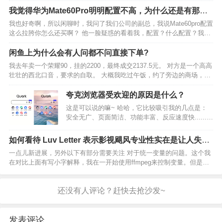
对于计算机来说，有了存储器，才有记忆功能，，
我觉得华为Mate60Pro明明配置不高，为什么还是有那么
才能保证正常工作。存储器的种类很多。按其用途
多人买呢？
我也好奇啊，所以闲聊时，我问了我们公司的副总，我说Mate60pro配置
可分为主存储器与辅助…
这么拉胯你怎么还买啊？ 他一脸疑惑的看着我，配置？什么配置？我这
手机信号挺好的啊？ 我们总经理用的是去年华为出的折叠手机，花了一
万多，我也想问问他同样的问题，但奈何一直…
闲鱼上为什么会有人问都不问直接下单?
我去年卖一个荣耀90，挂的2200，最终成交2137.5元。 对方是一个高高
壮壮的西北口音，要求的自取。 大概我吃过午饭，约了旁边的商场，那
里有荣耀售后。 见了面，先看了手机，试了好一会儿，各种测试，没问
题。 然后去了商场二楼的荣耀售后，让…
夸克浏览器受欢迎的原因是什么？
这是可以说的嘛~ 哈哈，它比较吸引我的几点是：
安全无广、页面简洁、功能丰富、反应速度快......
首页页面支持自定义，喜欢什么样子都可以自己调
整，没有花里胡哨的各种资讯推送，热搜日报整理
如何看待 Luv Letter 表示影视飓风专业性实在是让人失
归纳好，想看再点开查看，看着舒适度直接拉满！
望？
一点儿新进展，另外以下有部分需要关注 对于统一变量的问题。这个我
实…
在对比上面有写小字解释，我在一开始使用ffmpeg来控制变量。但是发
现了不少问题，比如因为遗留bug，会强制将非整数帧的素材转码为VFR
导致无法正确帧间对比，因此不考虑，同时尽…
发表评论