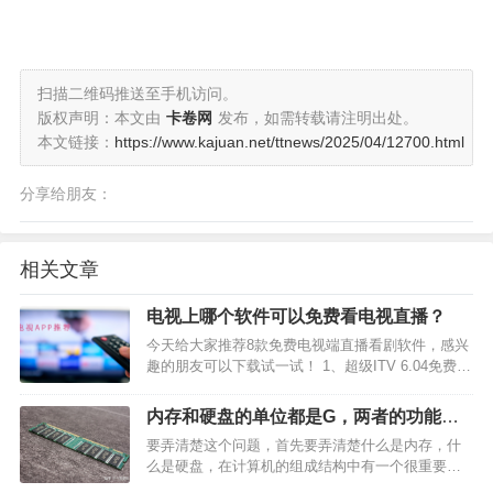
扫描二维码推送至手机访问。
版权声明：本文由
卡卷网
发布，如需转载请注明出处。
本文链接：
https://www.kajuan.net/ttnews/2025/04/12700.html
分享给朋友：
相关文章
电视上哪个软件可以免费看电视直播？
今天给大家推荐8款免费电视端直播看剧软件，感兴
趣的朋友可以下载试一试！ 1、超级ITV 6.04免费看
电视直播，央视卫视高清秒播，还有电影电视剧少
儿体育等。 2、小鲸电视 1.3.1小鲸电视是一款智能
内存和硬盘的单位都是G，两者的功能是
电视应用，集成了多个内容来源，包括腾讯视…
什么？谁能用简单通俗的方式来解读一
要弄清楚这个问题，首先要弄清楚什么是内存，什
下？
么是硬盘，在计算机的组成结构中有一个很重要的
部分是存储器。它是用来存储程序和数据的部件。