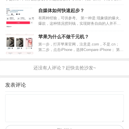
个月吧，说说使用体验。 外观层面，由于我使用的荣耀20放在现在妥妥
地属于小屏，习惯了小屏，遂购买小米1…
自媒体如何快速起步？
有两种经验，可供参考。 第一种是:现象级的爆火、
爆款，这种情况捞到钱，实现财务自由的人并不
多，但确实存在。只不过非要说清楚为什么这个账
号可以火、可以短时间内赚到普通人一辈子赚不到
苹果为什么不做千元机？
的钱，他们自己也不一定能说清楚，因为赶上了风
第一步，打开苹果官网，注意是.com，不是.cn；
口（内外部情况）。…
第二步，点击iPhone，选择Compare iPhone； 第三
步，选择最新iPhone 15系列，查看起售价格，分别
为$1199，$999，$799。 这不妥妥的千元机吗，怎
么苹果…
发表评论