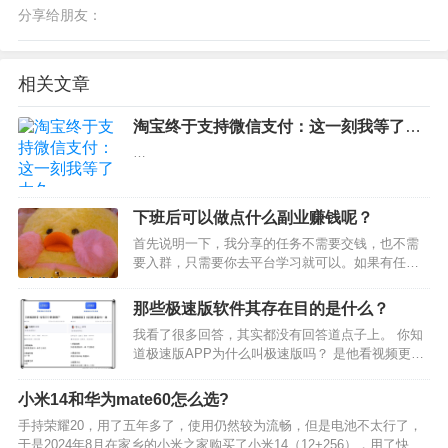
分享给朋友：
相关文章
淘宝终于支持微信支付：这一刻我等了太
久
…
下班后可以做点什么副业赚钱呢？
首先说明一下，我分享的任务不需要交钱，也不需
要入群，只需要你去平台学习就可以。如果有任何
让你交钱，进群的任务，请警惕被 割韭菜 。今天给
大家分享 7大赚钱副业，新手小白0粉丝 0门槛0技术
那些极速版软件其存在目的是什么？
都可以去做，不说大富大贵，但是赚个零花钱还是
我看了很多回答，其实都没有回答道点子上。 你知
可以。如…
道极速版APP为什么叫极速版吗？ 是他看视频更快
吗？显然不是。 只是它的安装包体积更小，下载安
装速度更快而已，所以叫极速版app。当然啦，现在
小米14和华为mate60怎么选?
极速版APP和原声版APP，安装包已经没有区别
手持荣耀20，用了五年多了，使用仍然较为流畅，但是电池不太行了，
了，这…
于是2024年8月在家乡的小米之家购买了小米14（12+256），用了快两