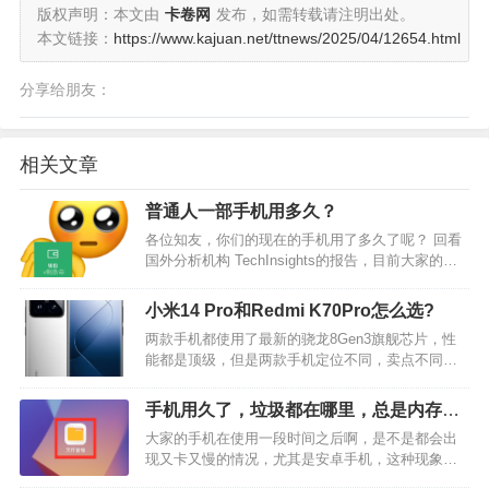
版权声明：本文由
卡卷网
发布，如需转载请注明出处。
本文链接：
https://www.kajuan.net/ttnews/2025/04/12654.html
分享给朋友：
相关文章
普通人一部手机用多久？
各位知友，你们的现在的手机用了多久了呢？ 回看
国外分析机构 TechInsights的报告，目前大家的用
机周期是越来越长了，在国内，也达到了「40个
月」，就是很多人至少三年半才会换一次手机。 仔
小米14 Pro和Redmi K70Pro怎么选?
细想想，不对呀，现在新机不是一直出吗？…
两款手机都使用了最新的骁龙8Gen3旗舰芯片，性
能都是顶级，但是两款手机定位不同，卖点不同，
红米K70 Pro定位主打性能的旗舰入门手机，小米
14Pro定位旗舰中高端手机。具体根据个人需求与预
手机用久了，垃圾都在哪里，总是内存显
算来选择： 两款手机的相同、相似点：都使用了骁
示不够，还很卡，这可怎么解决？
大家的手机在使用一段时间之后啊，是不是都会出
龙…
现又卡又慢的情况，尤其是安卓手机，这种现象更
是非常明显，而且很多朋友啊，也都知道手机之所