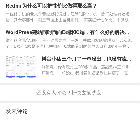
以会出现这些问题，一般都是手机安装了大量软
Redmi 为什么可以把性价比做得那么高？
件，而这些软件在使用过程中会产生大量的缓存垃
一位修手机的老大哥曾经跟我说过，红米1那个手机，除了处理器还凑
圾，因此啊时间久了就会…
活，其余零部件，就是市面上山寨机那种。 其实红米性价比并不算极
致，而且一直都有竞争者，从原来的群魔乱舞，到后来的荣耀，魅蓝，
一加，再到现在的IQOO和realme。 红米的方法也…
WordPress建站同时面向B端和C端，有什么好的解决方
案？
这个很容易实现呀，只不过需要自己开发，整体用权限管理就可以实现
了，B端和C端是不同用户权限，C端能看到的菜单入口和B端不一样就
行了。技术层面实现没问题的，只不过就是看你们的技术能力和投入了
，这样的需求应该没有现成的开源插件。只能找人定制开…
抖音小店三个月了一单没出，也没有流
量，一个星期好像都没有一个点击，怎么
好消息，你有毅力上200多个品，还能坚持三个月
办？
坏消息，一单没出 我感觉你还是别碰抖店了，甚至
电商平台都别碰 你没这个缘分 我要是这样，我得用
一百辆叉车叉死我自己 你如果还想坚持，我直接给
你这套至少价值19800学来的新思路 简单来说就
是…
发表评论