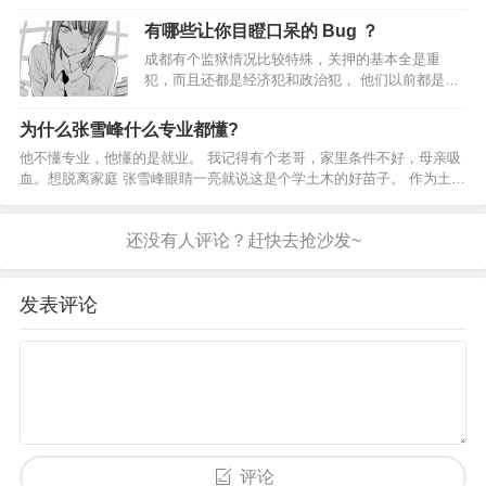
婴儿，BAT三巨头都还在穿开裆裤呢，天涯社区就
已经悄然诞生了。 时光飞逝，到了2007年，这小小
有哪些让你目瞪口呆的 Bug ？
社区竟然已经吸引了超过20…
成都有个监狱情况比较特殊，关押的基本全是重
犯，而且还都是经济犯和政治犯， 他们以前都是一
方大佬，在自己的一亩三分地翻手为云覆手为雨，
无非是不小心中箭落马或帮老大顶锅才进监狱， 所
为什么张雪峰什么专业都懂?
以即使进来了，他们依然保持着体面和骄傲，依从
他不懂专业，他懂的是就业。 我记得有个老哥，家里条件不好，母亲吸
性差，虽然不至于和…
血。想脱离家庭 张雪峰眼睛一亮就说这是个学土木的好苗子。 作为土木
人我可知道他说的太对了，这种人学土木毕业进中建中铁，直接给你拉
非洲看大鳄鱼呲牙。 工资不低还能脱离家庭，可不是…
发表评论
评论