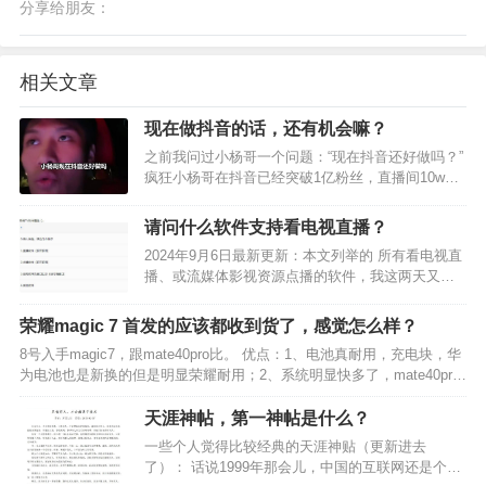
分享给朋友：
相关文章
现在做抖音的话，还有机会嘛？
之前我问过小杨哥一个问题：“现在抖音还好做吗？”
疯狂小杨哥在抖音已经突破1亿粉丝，直播间10w的
在线观看人数，日常带货随便一场也是上7位数的数
据。 现在抖音的市场好像已经被头部占领，资源靠
请问什么软件支持看电视直播？
前，普通人似乎已经没有机会了？ 下面是小杨哥对
2024年9月6日最新更新：本文列举的 所有看电视直
于做…
播、或流媒体影视资源点播的软件，我这两天又重
新梳理成最新版本，最大程度保证可用性。获取方
式见文末图片，或见评论。后续我也将持续更新，
荣耀magic 7 首发的应该都收到货了，感觉怎么样？
文章是旧的软件也会是新的，保证你拿到的都是最
8号入手magic7，跟mate40pro比。 优点：1、电池真耐用，充电块，华
新可用版本。…
为电池也是新换的但是明显荣耀耐用；2、系统明显快多了，mate40pro
下半年开始卡的不行，实在受不了了。3、声音、震动效果提升明显，指
纹反应灵敏很多。 缺点：…
天涯神帖，第一神帖是什么？
一些个人觉得比较经典的天涯神贴（更新进去
了）： 话说1999年那会儿，中国的互联网还是个小