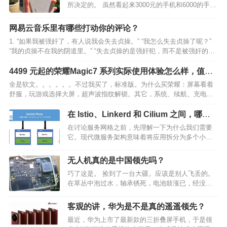
所决定的。 虽然看起来3000元的手机和6000的手机
配置差不多，甚至处理器都可能是同一个，但在很
多大家容易忽略的地方，决定了两者价格的不同：
网易云音乐里有哪些打动你的评论？
例如手机的外观，塑料的机身，与素皮机身和玻璃
1. “如果我被强奸了，有人说我会失去贞操。” “我怎么失去贞操了呢？”
机身就完…
“我的贞操不在我的阴道里。” “失去贞操的是强奸犯，而不是被强奸的
人。” 2. 但要记得那年海边的烟火，我们不拘一格 ，嘲笑过生活。
………网易云热评《这样就很好》…
4499 元起的荣耀Magic7 系列实际使用体验怎么样，值得
入手吗？
全是软文。。。。。。不过我买了，标准版。为什么买荣耀：屏幕看着
舒服，玩游戏选择大屏，超声波指纹解锁。其它，系统、续航、充电、
拍照，不是最强，但均衡下来短板都不是很短。其它米OV，IQ、一加，
都看了，预算有限，米OV的小屏不感兴趣，OPPO硬…
在 Istio、Linkerd 和 Cilium 之间，哪种
服务网格在性能上表现最佳？
在讨论服务网格之前，先理解一下为什么我们需要
它。现代微服务架构意味着将应用拆分为多个小
型、独立的服务，这些服务可以独立开发、部署和
扩展。然而，服务之间的通信和管理成了巨大的挑
无人机真的是中国领先吗？
战，例如如何保证安全的通信、负载均衡、监控与
巧了这是。 捡到了一台大疆。应该是别人飞丢的。
可观测性等。服务网格…
在草丛中泡过水，轴承锈死，电池鼓涨已，经没有
维修价值了。但作为玩电子的，免不了要把它解
剖，研究一番。那么，我们看看它的国产化率能有
客观的讲，华为是不是真的遥遥领先？
多少吧。图片说话： 解释一下吧。…
最近，华为上市了最新款的三折叠屏手机，于是很