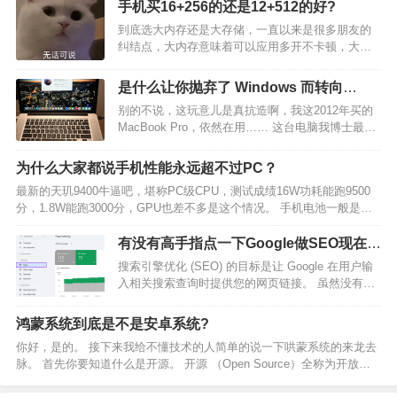
手机买16+256的还是12+512的好?
了一些公共逻辑外， 路由也是网关的核心功能，它
到底选大内存还是大存储，一直以来是很多朋友的
可以进行流量…
纠结点，大内存意味着可以应用多开不卡顿，大存
储则是可以存入更多文件、应用，如果两个配置价
格差距不大（如0-200元），确实有点难选。 不过从
是什么让你抛弃了 Windows 而转向
实际体验出发，大存储的手机显然更应该优先选择
Mac？
别的不说，这玩意儿是真抗造啊，我这2012年买的
才是。首先，…
MacBook Pro，依然在用…… 这台电脑我博士最后
两年用来写代码（只写不运行，运行要上集群）和
写论文，工作之后就变成生活和娱乐了，因为我一
为什么大家都说手机性能永远超不过PC？
直用架子和外接键盘（颈椎不好）所以电脑看…
最新的天玑9400牛逼吧，堪称PC级CPU，测试成绩16W功耗能跑9500
分，1.8W能跑3000分，GPU也差不多是这个情况。 手机电池一般是
4000-5000毫安时，电压3.7V。 也就是说，手机正常满载5W功耗下，这
个电池能支持运行4…
有没有高手指点一下Google做SEO现在的
技巧啊？心好累。
搜索引擎优化 (SEO) 的目标是让 Google 在用户输
入相关搜索查询时提供您的网页链接。 虽然没有固
定的蓝图可以保证您获得最高排名，但有几种 SEO
最佳实践（您可以将其视为 SEO 规则）可以增加您
鸿蒙系统到底是不是安卓系统?
在非付费结果中获得良好排名的机会。…
你好，是的。 接下来我给不懂技术的人简单的说一下哄蒙系统的来龙去
脉。 首先你要知道什么是开源。 ‌‌开源 （Open Source）全称为开放源
代码‌，意味着任何人都可以获取和使用软件的源代码，并在遵守版权协