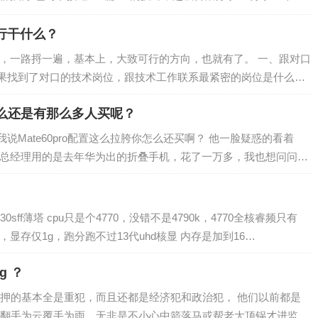
倒影1、新建文档，15…
行干什么？
路，一路捋一遍，基本上，大致可行的方向，也就有了。 一、跟对口
果找到了对口的技术岗位，跟技术工作联系最紧密的岗位是什么？
为什么还是有那么多人买呢？
Mate60pro配置这么拉胯你怎么还买啊？ 他一脸疑惑的看着
们总经理用的是去年华为出的折叠手机，花了一万多，我也想问问他
f薄塔 cpu只是个4770，没错不是4790k，4770全核睿频只有
，显存仅1g，跑分跑不过13代uhd核显 内存是加到16…
g ？
押的基本全是重犯，而且还都是经济犯和政治犯， 他们以前都是
翻手为云覆手为雨，无非是不小心中箭落马或帮老大顶锅才进监