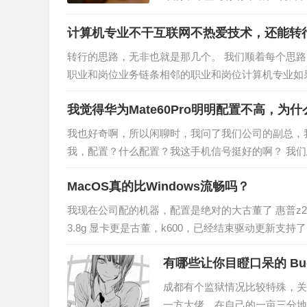
于PS的技巧 一、快速制作文字
计算机专业不干互联网不热爱技术，还能转
转行的思路，无非也就是那几个。 我们顺着每个思
职业和岗位业务链条相邻的职业和岗位计算机专业如
产品经理。当然，大多数产品…
我觉得华为Mate60Pro明明配置不高，
我也好奇啊，所以闲聊时，我问了我们公司的副总，我说
我，配置？什么配置？我这手机信号挺好的啊？ 我
同样的问题，但奈何一直…
MacOS真的比Windows流畅吗？
我现在公司配的机器，配置是绝对的大古董了 惠普z230sf
3.8g 显卡更是古董，k600，已经结束驱动更新支持了
有哪些让你目瞪口呆的 Bu
成都有个监狱情况比较特殊，关
一方大佬，在自己的一亩三分地