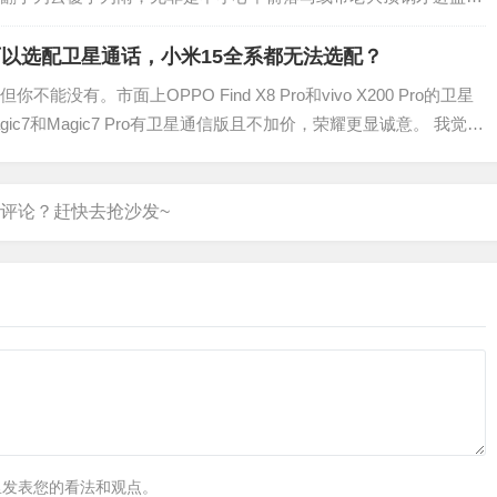
然保持着体面和骄傲，依从性差，虽然不至于和…
配可以选配卫星通话，小米15全系都无法选配？
没有。市面上OPPO Find X8 Pro和vivo X200 Pro的卫星
ic7和Magic7 Pro有卫星通信版且不加价，荣耀更显诚意。 我觉得
里发表您的看法和观点。