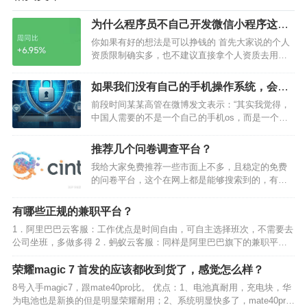
为什么程序员不自己开发微信小程序这类
似的东西赚钱？
你如果有好的想法是可以挣钱的 首先大家说的个人
资质限制确实多，也不建议直接拿个人资质去用小
程序盈利，因为很麻烦 我说一下我的大体操作： 1.
首先去申请个体户，这个可以用住宅来注册申请，
如果我们没有自己的手机操作系统，会出
而且速度很快就几天就下来了，经营类目主要是互
现所谓的“卡脖子”“安全”问题吗？
前段时间某某高管在微博发文表示：“其实我觉得，
联网销售这些…
中国人需要的不是一个自己的手机os，而是一个全
国产的微信，再搭配一些辅助功能。”这算是“安卓开
源”开源的代表了吧。然而打脸来的如此之快，10月
推荐几个问卷调查平台？
30日消息，在Linux内核疑似大规模移除俄罗斯开
我给大家免费推荐一些市面上不多，且稳定的免费
发…
的问卷平台，这个在网上都是能够搜索到的，有的
还是世界500钱企业，这里推荐的基本上都是上市的
问卷公司了。上面都是可以免费去注册的，对外公
有哪些正规的兼职平台？
开开放的，做完了直接奖励美刀的，不需要兑换卡
1．阿里巴巴云客服：工作优点是时间自由，可自主选择班次，不需要去
什么的。 C…
公司坐班，多做多得 2．蚂蚁云客服：同样是阿里巴巴旗下的兼职平
台，工作优点是时间自由，可自主选择班次，不需要去公司坐班，多做
多得。 3．菜鸟优加云客服：工作优点是时间自由，可自…
荣耀magic 7 首发的应该都收到货了，感觉怎么样？
8号入手magic7，跟mate40pro比。 优点：1、电池真耐用，充电块，华
为电池也是新换的但是明显荣耀耐用；2、系统明显快多了，mate40pro