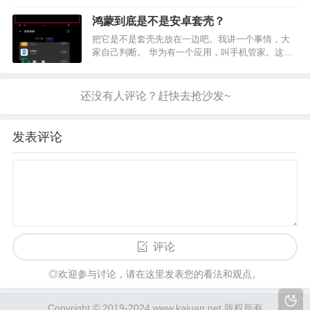
下半年开始卡的不行，实在受不了了。3、声音、震动效果提升明显，指
纹反应灵敏很多。 缺点：…
鸿蒙到底是不是安卓套壳？
把它是不是套壳先放在一边吧。我讲一个事情，大
家自己判断。 华为有一个应用，叫手机管家。这个
手机管家对一些 系统底层设置有影响：比如华为从
EMUI 9 开始不允许将第三方启动器设置为默认启动
器，依靠的就是这个手机管家。为什么这么说呢？
在网上…
发表评论
评论
◎欢迎参与讨论，请在这里发表您的看法和观点。
Copyright © 2019-2024 www.kajuan.net 版权所有