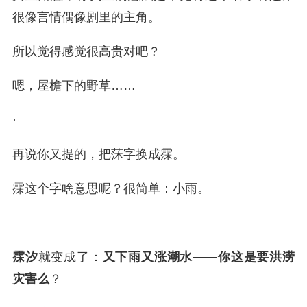
很像言情偶像剧里的主角。
所以觉得感觉很高贵对吧？
嗯，屋檐下的野草……
·
再说你又提的，把莯字换成霂。
霂这个字啥意思呢？很简单：小雨。
霂汐
就变成了：
又下雨又涨潮水——你这是要洪涝
灾害么
？