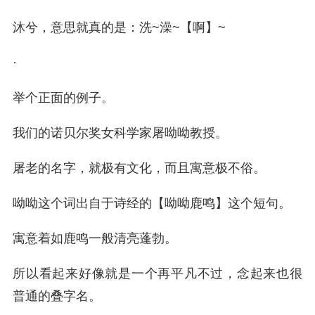
沐兮，意思就真的是：洗~澡~【啊】~
·
举个正面的例子。
我们的诺贝尔奖女科学家屠呦呦教授。
屠老的名字，就极有文化，而且寓意极不俗。
呦呦这个词出自于诗经的【呦呦鹿鸣】这个短句。
寓意着如鹿鸣一般清亮蓬勃。
所以看起来好像就是一个再平凡不过，念起来也很
普通的叠字名。