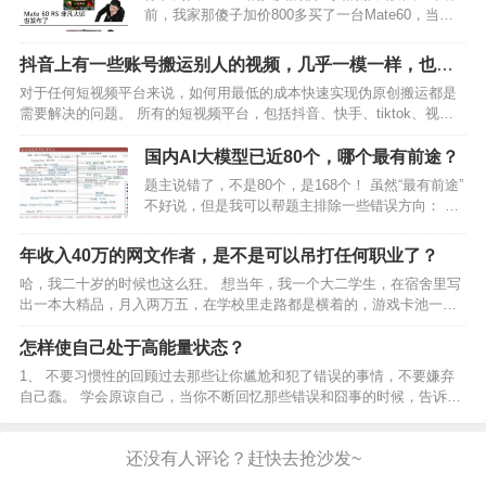
前，我家那傻子加价800多买了一台Mate60，当时
还被我骂他是傻子。 可是他说一回到公司就被老板
同事朋友看到，拿去反复查看，都在惊叹他这么快
抖音上有一些账号搬运别人的视频，几乎一模一样，也没
就买到新机。 跟亲戚朋友聚会，别人一看就知道
判搬运，他们是怎么做到的？？
对于任何短视频平台来说，如何用最低的成本快速实现伪原创搬运都是
他…
需要解决的问题。 所有的短视频平台，包括抖音、快手、tiktok、视频
号、小红书、B站，甚至是FB、推特、INS、YouTube，它们的查重技术
都是类似的，只要你在网络环境设置得…
国内AI大模型已近80个，哪个最有前途？
题主说错了，不是80个，是168个！ 虽然“最有前途”
不好说，但是我可以帮题主排除一些错误方向： 开
源大模型一定比闭源的有前途吗？参数量大的模型
一定就比小模型有前途吗？榜单排名高的大模型一
年收入40万的网文作者，是不是可以吊打任何职业了？
定更有前途吗？2024年3月更新，243个大模型中
哈，我二十岁的时候也这么狂。 想当年，我一个大二学生，在宿舍里写
有…
出一本大精品，月入两万五，在学校里走路都是横着的，游戏卡池一
开，看都不看，氪到出货为止。iPhone12pro一发布直接买，还买了个
iPad Pro，都是官网直接买的，Appl…
怎样使自己处于高能量状态？
1、 不要习惯性的回顾过去那些让你尴尬和犯了错误的事情，不要嫌弃
自己蠢。 学会原谅自己，当你不断回忆那些错误和囧事的时候，告诉自
己：自己确实做错了，下次不要再犯即可，不需一遍遍的回忆。 这件事
情已经发生，不要再一遍遍的折磨自己，不断回忆一点…