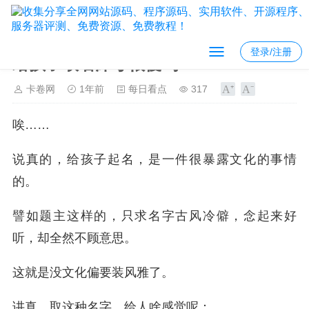
登录/注册
给孩子取名沐兮很傻吗?
卡卷网
1年前
每日看点
317
唉……
说真的，给孩子起名，是一件很暴露文化的事情
的。
譬如题主这样的，只求名字古风冷僻，念起来好
听，却全然不顾意思。
这就是没文化偏要装风雅了。
讲真，取这种名字，给人啥感觉呢：