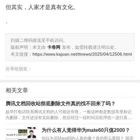
但其实，人家才是真有文化。
·
扫描二维码推送至手机访问。
版权声明：本文由
卡卷网
发布，如需转载请注明出处。
本文链接：
https://www.kajuan.net/ttnews/2025/04/12506.html
分享给朋友：
相关文章
腾讯文档回收站彻底删除文件真的找不回来了吗？
趁早打电话联系腾讯文档的人可能还有救，一般这种都是数据库里标记
为删除，文件还没有实际删除，然后经过一段时间后程序统一进行真删
除。这个“一段时间”可长可短，可能是一小时也可能是几天几个月甚至几
年，要看腾讯服务器的程序是怎么写的。 不过你联系腾…
为什么有人觉得华为mate60只值2000？
你以为买Mate60的人真的傻？真的那么爱国？ 国庆