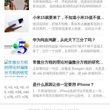
能卖2k-3k，而有的手机却能卖到6k-8k？
与所有的商品一样，手机的价格，也是由它的成本
多弯路，不知道…
所决定的。 虽然看起来3000元的手机和6000的手机
配置差不多，甚至处理器都可能是同一个，但在很
多大家容易忽略的地方，决定了两者价格的不同：
小米15就要来了，不知道小米15值不值得
例如手机的外观，塑料的机身，与素皮机身和玻璃
买?
俗话说得好，好饭不怕晚，看似有点姗姗来迟的小
机身就完…
米15系列，一官宣就迅速登上热搜。 在此次小米14
发布会上，雷军曾说过小米14将是最后一代3999起
的旗舰，那么这一次涨价了的小米15，值不值得买
华为纯血鸿蒙，从此天下三分了吗？
呢？下面为大家总结一下小米15将会有哪些升级
万众期待的纯血版 HarmonyOS NEXT 终于是端上
点：…
来了，主打一个自研，从里到外，从内核到架构，
都是自研。 用户的激情已经被点燃，可见大家对于
纯血鸿蒙的期待，但是鸿蒙系统能不能真正与安
常微分方程的理论对偏微分方程的研究有
卓、iOS三分天下呢？目前来说，还为时过早。…
没有帮助？
之前看到过一句话，好像是 Bourgain 说的，大意是
做 ode 的做到深处就到了 pde，做 pde 的做到深处
就到了 ode，ode 和 pde 最后是相通的。 以我目前
有限的知识，只知道下面两个方向： 1. Hamilton 系
是什么原因让你一定要用 iPhone？
统在…
1、不用清理内存，iPhone真的可以开机用上一年，
你根本不用关注期间打开过什么软件。 2、支持的频
段足够多，天天在国内走动倒是无所谓，很多
Android手机一旦出去了，就会发现很多运营商接入
都是问题，更不用说各种本土化的服务了。 3、…