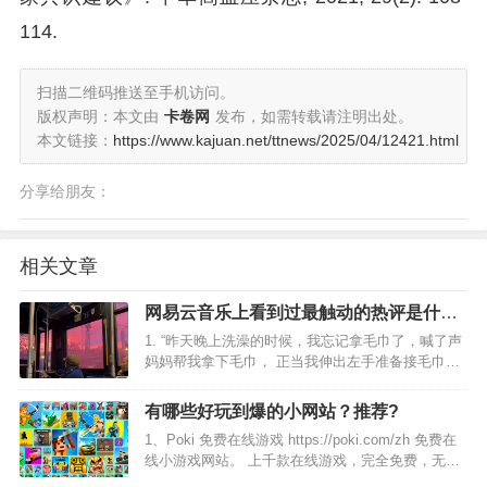
114.
扫描二维码推送至手机访问。
版权声明：本文由
卡卷网
发布，如需转载请注明出处。
本文链接：
https://www.kajuan.net/ttnews/2025/04/12421.html
分享给朋友：
相关文章
网易云音乐上看到过最触动的热评是什
么？
1. “昨天晚上洗澡的时候，我忘记拿毛巾了，喊了声
妈妈帮我拿下毛巾， 正当我伸出左手准备接毛巾的
时候，我愣了一下，又换了右手。” 希望你永远不会
听懂这句话， 永远都不要懂。 ——网易云热评《关
有哪些好玩到爆的小网站？推荐?
键词》 2. 小时候跟着父亲去城里卖西瓜，害…
1、Poki 免费在线游戏 https://poki.com/zh 免费在
线小游戏网站。 上千款在线游戏，完全免费，无需
登录，打开就能玩。 2、http://YORG.io