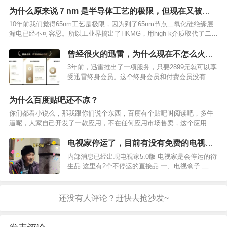
https://yorg.io 超耐玩的塔防游戏。搭建自己的防…
为什么原来说 7 nm 是半导体工艺的极限，但现在又被突
破了？
10年前我们觉得65nm工艺是极限，因为到了65nm节点二氧化硅绝缘层
漏电已经不可容忍。所以工业界搞出了HKMG，用high-k介质取代了二氧
化硅，传统的多晶硅-二氧化硅-单晶硅结构变成了金属-highK-单晶硅结
构。 5年前我们觉得22n…
曾经很火的迅雷，为什么现在不怎么火
了？
3年前，迅雷推出了一项服务，只要2899元就可以享
受迅雷终身会员。这个终身会员和付费会员没有区
别，付费会员的离线加速、云空间等服务，终身会
员都具备。除此之外，终身会员可以在使用1年后就
为什么百度贴吧还不凉？
可以全额退款，使用2年后也可以全额退款，使用5
你们都看小说么，那我跟你们说个东西，百度有个贴吧叫阅读吧，多牛
年后也是如…
逼呢，人家自己开发了一款应用，不在任何应用市场售卖，这个应用类
似于一个壳子，一群大神天天找接口资源整理好打包，你装了这个应用
再把接口导入到软件，是个小说你就搜吧，只要中文互联网有…
电视家停运了，目前有没有免费的电视直
播软件？
内部消息已经出现电视家5.0版 电视家是会停运的衍
生品 这里有2个不停运的直接品 一、电视盒子 二、
电视机本身 一、关于电视盒子的故事：电视家刚停
运几天之后，我家首次花210块买了一年的电视会
员。 88岁的亲爷爷喜欢，虽然看不懂电视剧情，
架…