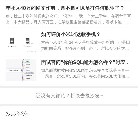
本，父母怎么想？ 如果你改成高效学习本、优质学习本、智能学习本、
高速学习本，甚至硕博连读本，你看看家长舍不舍得砸这个…
年收入40万的网文作者，是不是可以吊打任何职业了？
哈，我二十岁的时候也这么狂。 想当年，我一个大二学生，在宿舍里写
出一本大精品，月入两万五，在学校里走路都是横着的，游戏卡池一
开，看都不看，氪到出货为止。iPhone12pro一发布直接买，还买了个
iPad Pro，都是官网直接买的，Appl…
如何评价小米14这款手机？
本来小米 14 和 14 Pro 是打算放一起拆的，但是因
为时间关系，实在凑不到一起了。所以今天给大家
补一篇详细的图文拆解，基本信息都有了，如有遗
漏可以在评论区留言。 双卡上下放置，卡托材质为
面试官问“你的SQL能力怎么样？”时应该
金属 + 塑料，内侧有防尘防水的胶圈。…
如何回答？
如果面试时被问你SQL能力怎么样？要么是考查一
下题目，怎么写SQL语句。要么是问SQL优化相关
的，更容易问出一个人的水平。 sql优化是一个大家
都比较关注的热门话题，无论你在面试，还是工作
中，都很有可能会遇到。 如果某天你负责的某个线
上接口…
发表评论