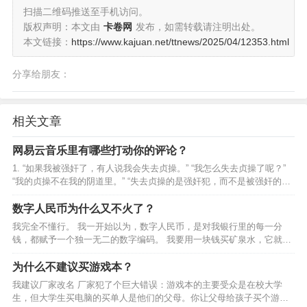
扫描二维码推送至手机访问。
版权声明：本文由
卡卷网
发布，如需转载请注明出处。
本文链接：
https://www.kajuan.net/ttnews/2025/04/12353.html
分享给朋友：
相关文章
网易云音乐里有哪些打动你的评论？
1. “如果我被强奸了，有人说我会失去贞操。” “我怎么失去贞操了呢？”
“我的贞操不在我的阴道里。” “失去贞操的是强奸犯，而不是被强奸的
人。” 2. 但要记得那年海边的烟火，我们不拘一格 ，嘲笑过生活。
………网易云热评《这样就很好》…
数字人民币为什么又不火了？
我完全不懂行。 我一开始以为，数字人民币，是对我银行里的每一分
钱，都赋予一个独一无二的数字编码。 我要用一块钱买矿泉水，它就从
我的存款中随机选取一百个一分钱，组合成一块钱，支付给商家。 我花
一百块钱吃饭，它就随机选取一万个一分钱，组合成一百…
为什么不建议买游戏本？
我建议厂家改名 厂家犯了个巨大错误：游戏本的主要受众是在校大学
生，但大学生买电脑的买单人是他们的父母。你让父母给孩子买个游戏