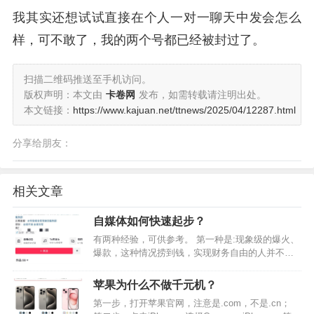
我其实还想试试直接在个人一对一聊天中发会怎么
样，可不敢了，我的两个号都已经被封过了。
扫描二维码推送至手机访问。
版权声明：本文由
卡卷网
发布，如需转载请注明出处。
本文链接：
https://www.kajuan.net/ttnews/2025/04/12287.html
分享给朋友：
相关文章
自媒体如何快速起步？
有两种经验，可供参考。 第一种是:现象级的爆火、
爆款，这种情况捞到钱，实现财务自由的人并不
多，但确实存在。只不过非要说清楚为什么这个账
号可以火、可以短时间内赚到普通人一辈子赚不到
苹果为什么不做千元机？
的钱，他们自己也不一定能说清楚，因为赶上了风
第一步，打开苹果官网，注意是.com，不是.cn；
口（内外部情况）。…