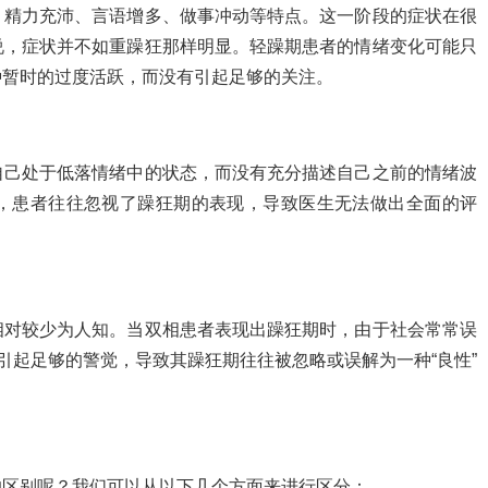
、精力充沛、言语增多、做事冲动等特点。这一阶段的症状在很
说，症状并不如重躁狂那样明显。轻躁期患者的情绪变化可能只
种暂时的过度活跃，而没有引起足够的关注。
自己处于低落情绪中的状态，而没有充分描述自己之前的情绪波
，患者往往忽视了躁狂期的表现，导致医生无法做出全面的评
相对较少为人知。当双相患者表现出躁狂期时，由于社会常常误
引起足够的警觉，导致其躁狂期往往被忽略或误解为一种“良性”
的区别呢？我们可以从以下几个方面来进行区分：