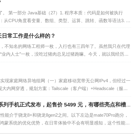
？
 第一部分 Java基础（27）1. 程序本质：代码是如何被执行
法：从CPU角度看变量、数组、类型、运算、跳转、函数等语法3. 引
天日常工作是什么样的？
，不知名的网络工程师一枚，入行也有三四年了。虽然我只在代理
“业内人士”一枚，没吃过猪肉总见过猪跑嘛。今天，就以我经历
来给大家介绍一下到底每天的工作日常是什么…
地实现家庭网络异地组网（一）家庭移动宽带无公网IPv4，但经过一
内网穿透，规划方案：Tailscale（客户端）+Headscale（服务
e 70 系列手机正式发布，起售价 5499 元，有哪些亮点和槽
能介于骁龙8+和骁龙8gen2之间。以下左边是mate70Pro跑分，
虑到鸿蒙系统的优化优势，在日常体验中不会有明显感知，这个性能满
神也可以玩的…