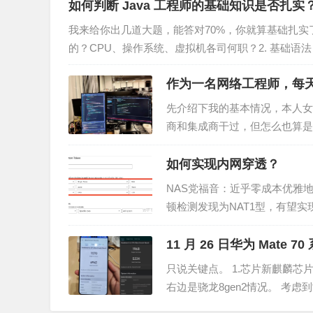
如何判断 Java 工程师的基础知识是否扎实
我来给你出几道大题，能答对70%，你就算基础扎实了。
的？CPU、操作系统、虚拟机各司何职？2. 基础语
用类型：…
作为一名网络工程师，每
先介绍下我的基本情况，本人女
商和集成商干过，但怎么也算是
过，或者了解过的网络工程师，
如何实现内网穿透？
NAS党福音：近乎零成本优雅
顿检测发现为NAT1型，有望实现大
端）+Derp（中继）+Cloudfla…
11 月 26 日华为 Mat
点？
只说关键点。 1.芯片新麒麟芯片性
右边是骁龙8gen2情况。 考
足绝大部分的游戏没有问题，原