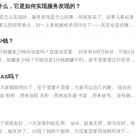
现原理是什么，它是如何实现服务发现的？
rvice 是怎么实现的，服务发现是怎么回事，咱就直说了。这事儿看起来
事儿想得简单点，别一上来就被啥术语吓住了——其实全是些搬砖
少钱？
月能赚多少钱你知道吗？直接说答案： 抖音有100万粉丝，可能1分
点赞，能赚多少钱？可能也是1分钱都赚不到... 新手需要通过抖音变现
什么？怎样才能…
AS吗？
大家都能明白了，至于需要不需要，大家可以自己判断。 现在的
如 鞋柜，用来放鞋 衣柜，用来放衣服 书架，用来放书。 还有碗
上述东西的家庭也存在，但是这些家…
，会了就很友好，一次安装到处乱用。 ipv6，超速支撑，相当友好，有
上，都支持了。 问我？我两个都用，大流量需要局域网环境下