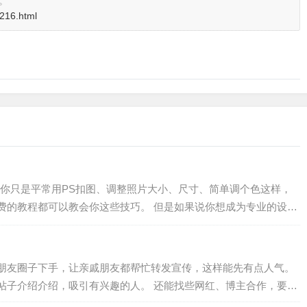
。
2216.html
你只是平常用PS扣图、调整照片大小、尺寸、简单调个色这样，
费的教程都可以教会你这些技巧。 但是如果说你想成为专业的设计
真的非常难，首先你会走很多弯路，不知道…
朋友圈子下手，让亲戚朋友都帮忙转发宣传，这样能先有点人气。
帖子介绍介绍，吸引有兴趣的人。 还能找些网红、博主合作，要是