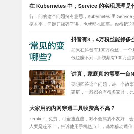
在 Kubernetes 中，Service 的实
行，问的这个问题挺有意思，Kubernetes 里 Se
挺玄乎，但掰开揉碎了讲，也就那么回事。你得把这
的套路。…
抖音有3，4万粉丝能挣多
如果在抖音有100万粉丝，一个
钱也赚不到...那视频有100万
[文章: 做为新手玩抖音要注意
讲真，家庭真的需要一台N
要想回答这个问题，讲一个故事
家庭，一般都会有很多家具，比
柜，床头柜等等。 当然，没有
大家用的内网穿透工具收费高不高？
zerotier，免费，可全速直连，对不会搞的不友好
人要是连不上，告诉他用手机热点上，基本移动通信