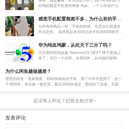
嗨嗨，我是赢酱~ 首先我认为对于我们有用的提升
什么的。 C…
自我的都是手机里的神器 App。 一个人应该什么样
子呢?在我从女孩子的角度看来，自律，上进，会打
扮，情商高，会挣钱，独立，落落大方，这才是应
感觉手机配置都差不多，为什么有的手机
该有的样子，我们可以借助手机不断学习改变 今天
能卖2k-3k，而有的手机却能卖到6k-8k？
与所有的商品一样，手机的价格，也是由它的成本
给大家准…
所决定的。 虽然看起来3000元的手机和6000的手机
配置差不多，甚至处理器都可能是同一个，但在很
多大家容易忽略的地方，决定了两者价格的不同：
华为纯血鸿蒙，从此天下三分了吗？
例如手机的外观，塑料的机身，与素皮机身和玻璃
万众期待的纯血版 HarmonyOS NEXT 终于是端上
机身就完…
来了，主打一个自研，从里到外，从内核到架构，
都是自研。 用户的激情已经被点燃，可见大家对于
纯血鸿蒙的期待，但是鸿蒙系统能不能真正与安
为什么闲鱼越做越差？
卓、iOS三分天下呢？目前来说，还为时过早。…
理想的闲鱼：卖家视角：4000块钱买的手机，用了半年不想用了，挂一
个3000块，和买家一顿交流，最后2500块成交，我得到了回血，买家得
到了便宜； 买家视角：想用一台4000块的手机，但是手里只有2500块，
来到闲鱼和卖家一顿交流，最后25…
发表评论