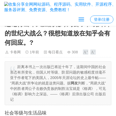
登录/注册
还记得当年天涯的北纬周公子和易烨卿
的世纪大战么？很想知道放在知乎会有
何回应。?
卡卷网
1年前
每日看点
308
距离本书上一次出版已将近十年了，这期间中国的社会
形态有所变化，但国人对等级、阶层问题的敏感程度丝毫不
亚于作者笔下的美国人，2005年天涯论坛的史上最牛帖——
“周易大战”所争论的就是这类问题。据
网友
判断，“周易大战”
中的胜者周公子击败伪贵族的制胜法宝就是《格调》，可见
《格调》影响力之深远。——《格调》后浪出版公司 出版后
记
社会等级与生活品味