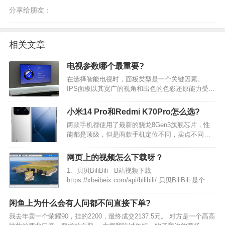
分享给朋友：
相关文章
电视参数哪个最重要?
在选择智能电视时，面板类型是一个关键因素。
IPS面板以其宽广的视角和出色的色彩还原能力受到
青睐，尤其适合日常观看和游戏。 尽管可能会有轻
微的漏光，但在大多数情况下，这并不影响使用体
小米14 Pro和Redmi K70Pro怎么选?
验。 相比之下，VA面板提供更高的对比度和更深的
两款手机都使用了最新的骁龙8Gen3旗舰芯片，性
黑色，增强…
能都是顶级，但是两款手机定位不同，卖点不同，
红米K70 Pro定位主打性能的旗舰入门手机，小米
14Pro定位旗舰中高端手机。具体根据个人需求与预
网页上的视频怎么下载呀？
算来选择： 两款手机的相同、相似点：都使用了骁
1、贝贝BiliBili - B站视频下载
龙…
https://xbeibeix.com/api/bilibili/ 贝贝BiliBili 是个 免
费、免登录的bilibili视频下载工具，没有任何套路。
把视频链接粘贴进去 → 输入验证码 →…
闲鱼上为什么会有人问都不问直接下单?
我去年卖一个荣耀90，挂的2200，最终成交2137.5元。 对方是一个高高