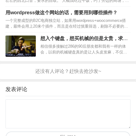
壮壮的西北口音，要求的自取。 大概我吃过午饭，约了旁边的商场，那
里有荣耀售后。 见了面，先看了手机，试了好一会儿，各种测试，没问
题。 然后去了商场二楼的荣耀售后，让…
用wordpress做这个网站的话，需要用到哪些插件？
一个完整成型的B2C电商独立站，如果用wordpress+woocommerce搭
建，最终会用上20来个插件，而且是在经过慎重筛选，剔除不必要的插
件的情况下，别问我为什么。 wordpress建站，插件安装多了，速度会
变慢，这是常识，但需要…
想入个键盘，想买机械的但是太贵，求知
友推荐一款手感比较好的薄膜键盘？
相信很多接触过286的90后朋友都和我有一样的体
会，以前的机械键盘真的是让人头皮发麻，不仅敲
击要非常用力，而且很吵。所以后面随着大家的生
活消费水平的上升，家家户户都有电脑了，自然也
不想再用打字来宣扬自己有电脑的优越感，基本上
大家都换成了又轻…
发表评论