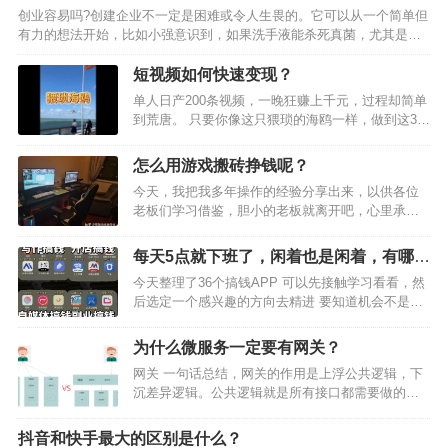
创业容易吗?创建企业不一定是困难或令人生畏的。它可以从一个简单但
有力的想法开始，比如小强意识到，如果洗手液能杀死真菌，尤其是拳
击台上的真菌，就会更加有用。创业确实需要奉献精神、努力工作和仔
细规划——这是没有办法的。虽然这本身可能并不容易，但…
短视频如何快速变现？
单人日产200条视频，一晚狂赚上千元，过程却简单
到荒唐。 只要你像这只猥琐的海鸥一样，做到这3点
就行↓↓ 速度快、不讲武德、不被发现 那做短视频如
何做到这3点？ 答案是养一只会叼视频的海鸥 不是
怎么用游戏搬砖挣钱呢？
让你养真的海鸥 而是用 ai 运营方法，类…
今天，我把我多年操作的经验分享出来，以供各位
老板们学习借鉴，胆小的老板就离开吧，心里承受
能力太弱了，会刷新你的认知的。 有些新人在计算
收益的时候，会以机器数来计算，其实是有误区
每天5点就下班了，闲着也是闲着，有哪些
的， 比如，一台机器一个月搞400元，平均每天搞
副业可以推荐？
今天整理了36个搞钱APP 可以先接触学习看看，然
13元钱，搞上1…
后选定一个感兴趣的方向去精进 要知道机会不是一
下子来临的， 而一定是你前期做了很多准备 每天进
步一点点，就像滚雪球一样 希望所以女生，能够在
为什么微服务一定要有网关？
2024年提升自己， 立下一个新的搞钱Flag吧…
网关 一句话总结，网关的作用是上浮公共逻辑，下
沉差异逻辑。公共逻辑就是所有接口都需要做的
事，比如权限校验，限流算法等，这样业务就只需
要关心业务逻辑即可。下面是一个对比图： 当然除
抖音和快手最大的区别是什么？